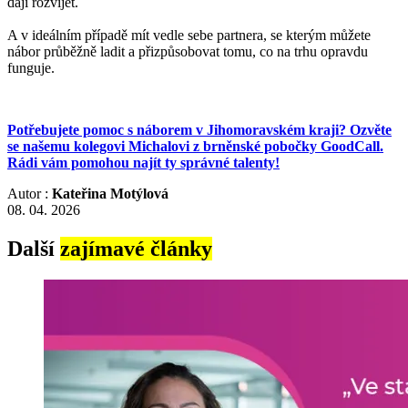
dají rozvíjet.
A v ideálním případě mít vedle sebe partnera, se kterým můžete
nábor průběžně ladit a přizpůsobovat tomu, co na trhu opravdu
funguje.
Potřebujete pomoc s náborem v Jihomoravském kraji? Ozvěte
se našemu kolegovi Michalovi z brněnské pobočky GoodCall.
Rádi vám pomohou najít ty správné talenty!
Autor :
Kateřina Motýlová
08. 04. 2026
Další
zajímavé články