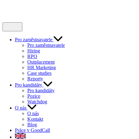
Pro zaměstnavatele
Pro zaměstnavatele
Hiring
RPO
Outplacement
HR Marketing
Case studies
Reporty
Pro kandidáty
Pro kandidáty
Pozice
Watchdog
O nás
O nás
Kontakt
Blog
Práce v GoodCall