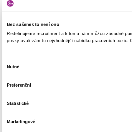
Pracujte v GoodCallu
Watchdog
ITjede.cz
Sledujte nás
Bez sušenek to není ono
Redefinujeme recruitment a k tomu nám můžou zásadně pomá
poskytovali vám tu nejvhodnější nabídku pracovních pozic.
Výběr
Nutné
souhlasu
Jsme členem
Preferenční
Statistické
Marketingové