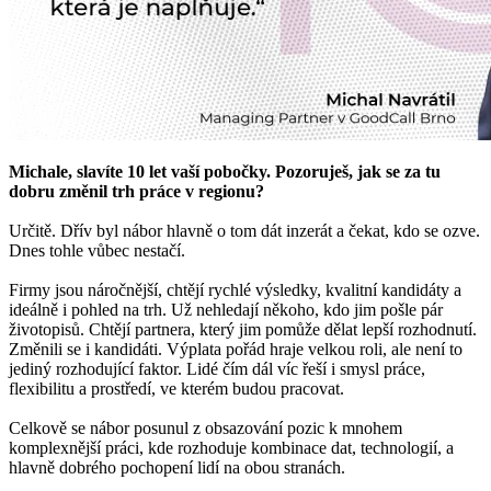
Michale, slavíte 10 let vaší pobočky. Pozoruješ, jak se za tu
dobru změnil trh práce v regionu?
Určitě. Dřív byl nábor hlavně o tom dát inzerát a čekat, kdo se ozve.
Dnes tohle vůbec nestačí.
Firmy jsou náročnější, chtějí rychlé výsledky, kvalitní kandidáty a
ideálně i pohled na trh. Už nehledají někoho, kdo jim pošle pár
životopisů. Chtějí partnera, který jim pomůže dělat lepší rozhodnutí.
Změnili se i kandidáti. Výplata pořád hraje velkou roli, ale není to
jediný rozhodující faktor. Lidé čím dál víc řeší i smysl práce,
flexibilitu a prostředí, ve kterém budou pracovat.
Celkově se nábor posunul z obsazování pozic k mnohem
komplexnější práci, kde rozhoduje kombinace dat, technologií, a
hlavně dobrého pochopení lidí na obou stranách.