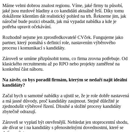
Máme velmi dobrou znalost regionu. Víme, jaké firmy tu působí,
jaké jsou mzdové hladiny a co kandidáti aktuálně řeší. Díky tomu
dokážeme klientům dát realistický pohled na trh. Řekneme jim, jak
náročné bude pozici obsadit, jak má vypadat nabídka a kde je
potřeba upravit očekávání.
Rozhodně nejsme jen zprostředkovatelé CVček. Fungujeme jako
partner, který pomáhá s definicí role, nastavením výběrového
procesu i komunikací s kandidáty.
Zároveň se umíme přizpůsobit tomu, co firma zrovna potřebuje. Od
klasického recruitmentu až po RPO nebo projekty zaměřené na
konkrétní část náboru.
Na závěr, co bys poradil firmám, kterým se nedaří najít ideální
kandidáty?
Začal bych u samotné nabídky a ujistil se, že je role dobře nastavená
a má jasné důvody, proč kandidáty zaujmout. Stejně důležité je
zjednodušit výběrové řízení. Dlouhé a složité procesy kandidáty
zbytečně odrazují.
Zároveň se vyplatí být otevřenější. Nehledat jen stoprocentní shodu,
ale dívat se i na kandidáty s přenositelnými dovednostmi, které se