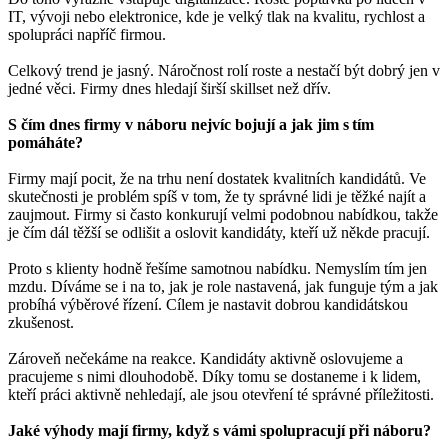
IT, vývoji nebo elektronice, kde je velký tlak na kvalitu, rychlost a
spolupráci napříč firmou.
Celkový trend je jasný. Náročnost rolí roste a nestačí být dobrý jen v
jedné věci. Firmy dnes hledají širší skillset než dřív.
S čím dnes firmy v náboru nejvíc bojují a jak jim s tím
pomáháte?
Firmy mají pocit, že na trhu není dostatek kvalitních kandidátů. Ve
skutečnosti je problém spíš v tom, že ty správné lidi je těžké najít a
zaujmout. Firmy si často konkurují velmi podobnou nabídkou, takže
je čím dál těžší se odlišit a oslovit kandidáty, kteří už někde pracují.
Proto s klienty hodně řešíme samotnou nabídku. Nemyslím tím jen
mzdu. Díváme se i na to, jak je role nastavená, jak funguje tým a jak
probíhá výběrové řízení. Cílem je nastavit dobrou kandidátskou
zkušenost.
Zároveň nečekáme na reakce. Kandidáty aktivně oslovujeme a
pracujeme s nimi dlouhodobě. Díky tomu se dostaneme i k lidem,
kteří práci aktivně nehledají, ale jsou otevření té správné příležitosti.
Jaké výhody mají firmy, když s vámi spolupracují při náboru?