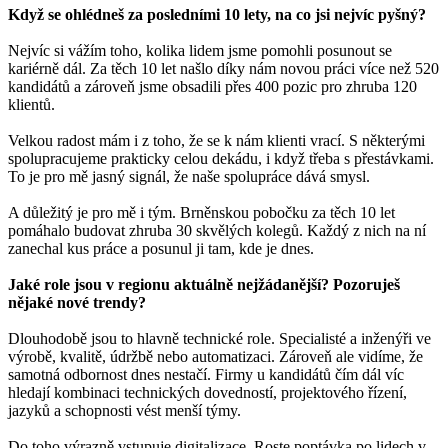
Když se ohlédneš za posledními 10 lety, na co jsi nejvíc pyšný?
Nejvíc si vážím toho, kolika lidem jsme pomohli posunout se
kariérně dál. Za těch 10 let našlo díky nám novou práci více než 520
kandidátů a zároveň jsme obsadili přes 400 pozic pro zhruba 120
klientů.
Velkou radost mám i z toho, že se k nám klienti vrací. S některými
spolupracujeme prakticky celou dekádu, i když třeba s přestávkami.
To je pro mě jasný signál, že naše spolupráce dává smysl.
A důležitý je pro mě i tým. Brněnskou pobočku za těch 10 let
pomáhalo budovat zhruba 30 skvělých kolegů. Každý z nich na ní
zanechal kus práce a posunul ji tam, kde je dnes.
Jaké role jsou v regionu aktuálně nejžádanější? Pozoruješ
nějaké nové trendy?
Dlouhodobě jsou to hlavně technické role. Specialisté a inženýři ve
výrobě, kvalitě, údržbě nebo automatizaci. Zároveň ale vidíme, že
samotná odbornost dnes nestačí. Firmy u kandidátů čím dál víc
hledají kombinaci technických dovedností, projektového řízení,
jazyků a schopnosti vést menší týmy.
Do toho výrazně vstupuje digitalizace. Roste poptávka po lidech v