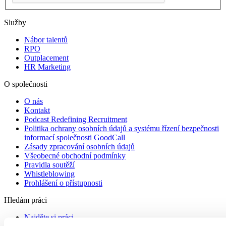
Služby
Nábor talentů
RPO
Outplacement
HR Marketing
O společnosti
O nás
Kontakt
Podcast Redefining Recruitment
Politika ochrany osobních údajů a systému řízení bezpečnosti
informací společnosti GoodCall
Zásady zpracování osobních údajů
Všeobecné obchodní podmínky
Pravidla soutěží
Whistleblowing
Prohlášení o přístupnosti
Hledám práci
Najděte si práci