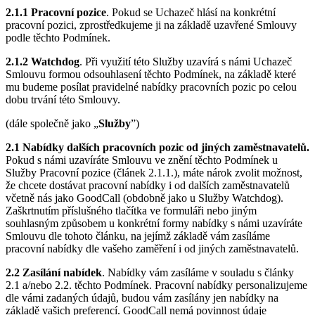
2.1.1 Pracovní pozice
. Pokud se Uchazeč hlásí na konkrétní
pracovní pozici, zprostředkujeme ji na základě uzavřené Smlouvy
podle těchto Podmínek.
2.1.2 Watchdog
. Při využití této Služby uzavírá s námi Uchazeč
Smlouvu formou odsouhlasení těchto Podmínek, na základě které
mu budeme posílat pravidelné nabídky pracovních pozic po celou
dobu trvání této Smlouvy.
(dále společně jako „
Služby
”)
2.1 Nabídky dalších pracovních pozic od jiných zaměstnavatelů.
Pokud s námi uzavíráte Smlouvu ve znění těchto Podmínek u
Služby Pracovní pozice (článek 2.1.1.), máte nárok zvolit možnost,
že chcete dostávat pracovní nabídky i od dalších zaměstnavatelů
včetně nás jako GoodCall (obdobně jako u Služby Watchdog).
Zaškrtnutím příslušného tlačítka ve formuláři nebo jiným
souhlasným způsobem u konkrétní formy nabídky s námi uzavíráte
Smlouvu dle tohoto článku, na jejímž základě vám zasíláme
pracovní nabídky dle vašeho zaměření i od jiných zaměstnavatelů.
2.2 Zasílání nabídek
. Nabídky vám zasíláme v souladu s články
2.1 a/nebo 2.2. těchto Podmínek. Pracovní nabídky personalizujeme
dle vámi zadaných údajů, budou vám zasílány jen nabídky na
základě vašich preferencí. GoodCall nemá povinnost údaje