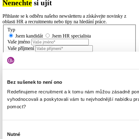
Nenechte
si ujít
Přihlaste se k odběru našeho newsletteru a získávejte novinky z
oblasti HR a recruitmentu nebo tipy na hledání práce.
Typ
Jsem kandidát
Jsem HR specialista
Vaše jméno
Vaše příjmení
E-mail
Vaše osobní údaje budeme zpracovávat podle
zásad zpracování
Bez sušenek to není ono
osobních údajů
. Jsme společnými správci s dalšími
společnostmi
Redefinujeme recruitment a k tomu nám můžou zásadně pom
vyhodnocovali a poskytovali vám tu nejvhodnější nabídku p
pomoct?
Výběr
Služby
Nutné
souhlasu