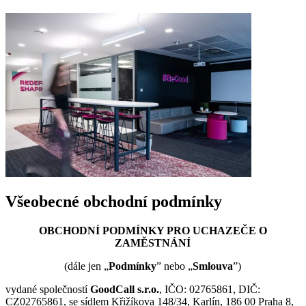
Všeobecné obchodní podmínky
OBCHODNÍ PODMÍNKY PRO UCHAZEČE O
ZAMĚSTNÁNÍ
(dále jen „
Podmínky
” nebo „
Smlouva
”)
vydané společností
GoodCall s.r.o.
, IČO: 02765861, DIČ:
CZ02765861, se sídlem Křižíkova 148/34, Karlín, 186 00 Praha 8,