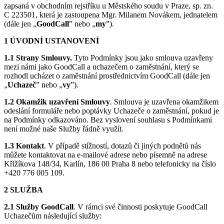
zapsaná v obchodním rejstříku u Městského soudu v Praze, sp. zn.
C 223501, která je zastoupena Mgr. Milanem Novákem, jednatelem
(dále jen „
GoodCall
” nebo „
my
”).
1 ÚVODNÍ USTANOVENÍ
1.1 Strany Smlouvy.
Tyto Podmínky jsou jako smlouva uzavřeny
mezi námi jako GoodCall a uchazečem o zaměstnání, který se
rozhodl ucházet o zaměstnání prostřednictvím GoodCall (dále jen
„
Uchazeč
” nebo „
vy
”).
1.2 Okamžik uzavření Smlouvy
. Smlouva je uzavřena okamžikem
odeslání formuláře nebo poptávky Uchazeče o zaměstnání, pokud je
na Podmínky odkazováno. Bez vyslovení souhlasu s Podmínkami
není možné naše Služby řádně využít.
1.3 Kontakt
. V případě stížností, dotazů či jiných podnětů nás
můžete kontaktovat na e-mailové adrese nebo písemně na adrese
Křižíkova 148/34, Karlín, 186 00 Praha 8 nebo telefonicky na číslo
+420 776 005 109.
2 SLUŽBA
2.1 Služby GoodCall
. V rámci své činnosti poskytuje GoodCall
Uchazečům následující služby: