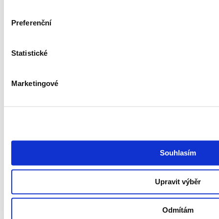
Nábor talentů
RPO
Outplacement
Preferenční
HR Marketing
O společnosti
Statistické
O nás
Kontakt
Podcast Redefining Recruitment
Marketingové
Politika ochrany osobních údajů a systému řízení bezpečnosti
informací společnosti GoodCall
Zásady zpracování osobních údajů
Všeobecné obchodní podmínky
Pravidla soutěží
Whistleblowing
Prohlášení o přístupnosti
Souhlasím
Hledám práci
Najděte si práci
Pracujte v GoodCallu
Upravit výběr
Watchdog
ITjede.cz
Odmítám
Sledujte nás