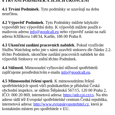
4 TRVÁNÍ PODMÍNEK A JEJICH UKONČENÍ
4.1 Trvání Podmínek
. Tyto podmínky se uzavírají na dobu
neurčitou.
4.2 Výpověď Podmínek
. Tyto Podmínky můžete kdykoliv
vypovědět bez výpovědní doby. K výpovědi můžete použít e-
mailovou adresu
info@goodcall.eu
nebo výpověď zaslat na naši
adresu Křižíkova 148/34, Karlín, 186 00 Praha 8.
4.3 Ukončení zasílání pracovních nabídek
. Pokud využíváte
Službu Watchdog nebo jste s námi uzavřeli smlouvu dle článku 2.2.
těchto Podmínek, ukončíme zasílání pracovních nabídek ke dni
výpovědi Smlouvy ve znění těchto Podmínek.
4.4 Stížnosti
. Mimosoudní vyřizování stížností spotřebitelů
zajišťujeme prostřednictvím e-mailu
info@goodcall.eu
.
4.5 Mimosoudní řešení sporů
. K mimosoudnímu řešení
spotřebitelských sporů vůči podnikatelům je příslušná Česká
obchodní inspekce, se sídlem Štěpánská 567/15, 120 00 Praha 2,
IČO: 000 20 869, internetová adresa:
https://adr.coi.cz/cs
. Na této
adrese sídlí též Evropské spotřebitelské centrum Česká republika,
internetová adresa:
http://www.evropskyspotrebitel.cz
, která je
kontaktním místem pro spotřebitele v EU.