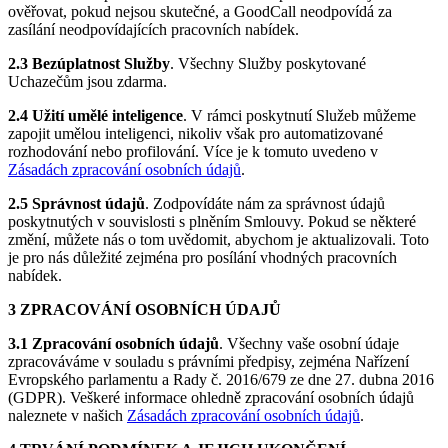
ověřovat, pokud nejsou skutečné, a GoodCall neodpovídá za
zasílání neodpovídajících pracovních nabídek.
2.3 Bezúplatnost Služby
. Všechny Služby poskytované
Uchazečům jsou zdarma.
2.4 Užití umělé inteligence
. V rámci poskytnutí Služeb můžeme
zapojit umělou inteligenci, nikoliv však pro automatizované
rozhodování nebo profilování. Více je k tomuto uvedeno v
Zásadách zpracování osobních údajů
.
2.5 Správnost údajů
. Zodpovídáte nám za správnost údajů
poskytnutých v souvislosti s plněním Smlouvy. Pokud se některé
změní, můžete nás o tom uvědomit, abychom je aktualizovali. Toto
je pro nás důležité zejména pro posílání vhodných pracovních
nabídek.
3 ZPRACOVÁNÍ OSOBNÍCH ÚDAJŮ
3.1 Zpracování osobních údajů
. Všechny vaše osobní údaje
zpracováváme v souladu s právními předpisy, zejména Nařízení
Evropského parlamentu a Rady č. 2016/679 ze dne 27. dubna 2016
(GDPR). Veškeré informace ohledně zpracování osobních údajů
naleznete v našich
Zásadách zpracování osobních údajů
.