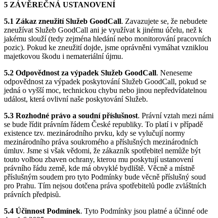
5 ZÁVĚREČNÁ USTANOVENÍ
5.1 Zákaz zneužití Služeb GoodCall
. Zavazujete se, že nebudete
zneužívat Služeb GoodCall ani je využívat k jinému účelu, než k
jakému slouží (tedy zejména hledání nebo monitorování pracovních
pozic). Pokud ke zneužití dojde, jsme oprávněni vymáhat vzniklou
majetkovou škodu i nemateriální újmu.
5.2 Odpovědnost za výpadek Služeb GoodCall
. Neneseme
odpovědnost za výpadek poskytování Služeb GoodCall, pokud se
jedná o vyšší moc, technickou chybu nebo jinou nepředvídatelnou
událost, která ovlivní naše poskytování Služeb.
5.3 Rozhodné právo a soudní příslušnost
. Právní vztah mezi námi
se bude řídit právním řádem České republiky. To platí i v případě
existence tzv. mezinárodního prvku, kdy se vylučují normy
mezinárodního práva soukromého a příslušných mezinárodních
úmluv. Jsme si však vědomi, že zákazník spotřebitel nemůže být
touto volbou zbaven ochrany, kterou mu poskytují ustanovení
právního řádu země, kde má obvyklé bydliště. Věcně a místně
příslušným soudem pro tyto Podmínky bude věcně příslušný soud
pro Prahu. Tím nejsou dotčena práva spotřebitelů podle zvláštních
právních předpisů.
5.4 Účinnost Podmínek
. Tyto Podmínky jsou platné a účinné ode