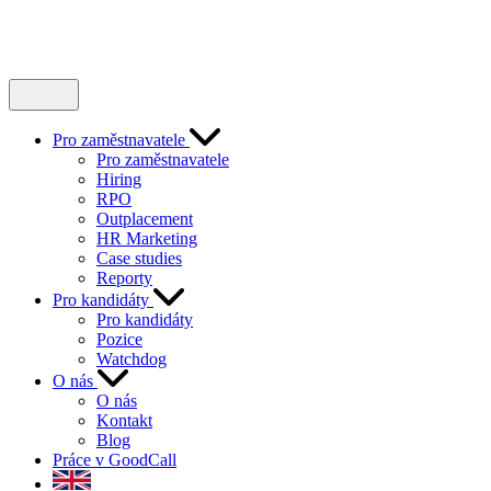
Pro zaměstnavatele
Pro zaměstnavatele
Hiring
RPO
Outplacement
HR Marketing
Case studies
Reporty
Pro kandidáty
Pro kandidáty
Pozice
Watchdog
O nás
O nás
Kontakt
Blog
Práce v GoodCall