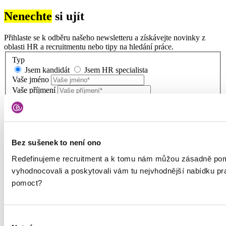
Nenechte
si ujít
Přihlaste se k odběru našeho newsletteru a získávejte novinky z
oblasti HR a recruitmentu nebo tipy na hledání práce.
Typ
Jsem kandidát
Jsem HR specialista
Vaše jméno
Vaše příjmení
E-mail
Vaše osobní údaje budeme zpracovávat podle
zásad zpracování
Bez sušenek to není ono
osobních údajů
. Jsme společnými správci s dalšími
společnostmi
Redefinujeme recruitment a k tomu nám můžou zásadně pom
vyhodnocovali a poskytovali vám tu nejvhodnější nabídku p
pomoct?
Výběr
Služby