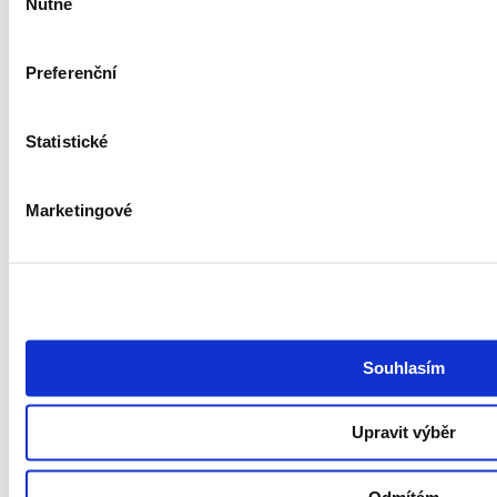
Nutné
souhlasu
Nábor talentů
RPO
Outplacement
Preferenční
HR Marketing
O společnosti
Statistické
O nás
Kontakt
Podcast Redefining Recruitment
Marketingové
Politika ochrany osobních údajů a systému řízení bezpečnosti
informací společnosti GoodCall
Zásady zpracování osobních údajů
Všeobecné obchodní podmínky
Pravidla soutěží
Whistleblowing
Prohlášení o přístupnosti
Souhlasím
Hledám práci
Najděte si práci
Upravit výběr
Pracujte v GoodCallu
Watchdog
ITjede.cz