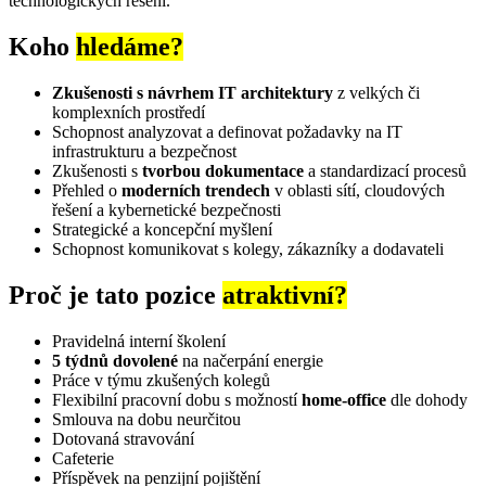
technologických řešení.
Koho
hledáme?
Zkušenosti s návrhem IT architektury
z velkých či
komplexních prostředí
Schopnost analyzovat a definovat požadavky na IT
infrastrukturu a bezpečnost
Zkušenosti s
tvorbou dokumentace
a standardizací procesů
Přehled o
moderních trendech
v oblasti sítí, cloudových
řešení a kybernetické bezpečnosti
Strategické a koncepční myšlení
Schopnost komunikovat s kolegy, zákazníky a dodavateli
Proč je tato pozice
atraktivní?
Pravidelná interní školení
5 týdnů dovolené
na načerpání energie
Práce v týmu zkušených kolegů
Flexibilní pracovní dobu s možností
home-office
dle dohody
Smlouva na dobu neurčitou
Dotovaná stravování
Cafeterie
Příspěvek na penzijní pojištění