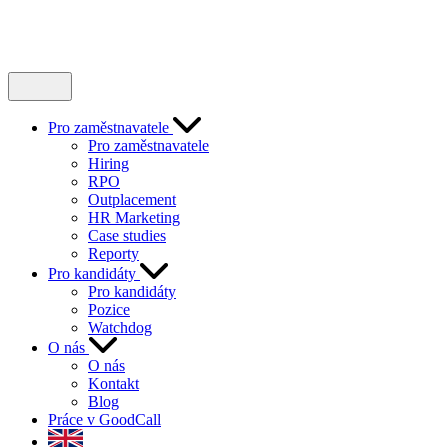
Pro zaměstnavatele
Pro zaměstnavatele
Hiring
RPO
Outplacement
HR Marketing
Case studies
Reporty
Pro kandidáty
Pro kandidáty
Pozice
Watchdog
O nás
O nás
Kontakt
Blog
Práce v GoodCall