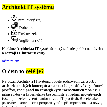
Architekt IT systému
Pardubický kraj
Dohodou
Plný úvazek
Angličtina (B1)
Hledáme
Architekta IT systémů
, který se bude podílet na
návrhu
a rozvoji IT infrastruktury.
mám zájem
O čem to
celé je?
Na pozici Architekta IT systémů budete zodpovědní za
tvorbu
architektonických konceptů a standardů
pro síťové a systémové
prostředí,
spolupráci na strategických rozhodnutích
v oblasti IT
infrastruktury a kybernetické bezpečnosti, a
hledání inovativních
řešení
pro zefektivnění a automatizaci IT prostředí. Budete také
poskytovat konzultace a podporu týmům při implementaci a rozvoji