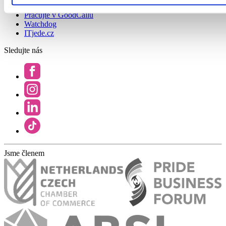
Najděte si práci
Pracujte v GoodCallu
Watchdog
ITjede.cz
Sledujte nás
Jsme členem