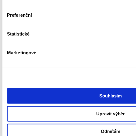
Preferenční
Služby
Nábor talentů
Statistické
RPO
Outplacement
HR Marketing
Marketingové
O společnosti
O nás
Kontakt
Podcast Redefining Recruitment
Politika ochrany osobních údajů a systému řízení bezpečnosti
informací společnosti GoodCall
Souhlasím
Zásady zpracování osobních údajů
Všeobecné obchodní podmínky
Pravidla soutěží
Whistleblowing
Upravit výběr
Prohlášení o přístupnosti
Hledám práci
Odmítám