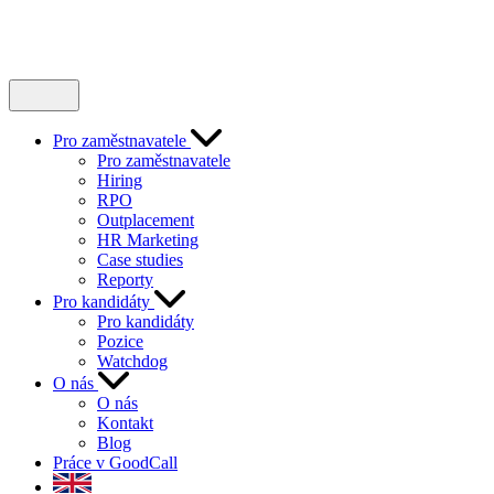
Pro zaměstnavatele
Pro zaměstnavatele
Hiring
RPO
Outplacement
HR Marketing
Case studies
Reporty
Pro kandidáty
Pro kandidáty
Pozice
Watchdog
O nás
O nás
Kontakt
Blog
Práce v GoodCall