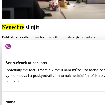
Nenechte
si ujít
Přihlaste se k odběru našeho newsletteru a získávejte novinky z
oblasti HR a recruitmentu nebo tipy na hledání práce.
Typ
Jsem kandidát
Jsem HR specialista
Vaše jméno
Vaše příjmení
Bez sušenek to není ono
E-mail
Redefinujeme recruitment a k tomu nám můžou zásadně pom
vyhodnocovali a poskytovali vám tu nejvhodnější nabídku p
pomoct?
Vaše osobní údaje budeme zpracovávat podle
zásad zpracování
osobních údajů
. Jsme společnými správci s dalšími
společnostmi
Výběr
Nutné
souhlasu