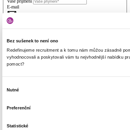
Vaše příjmení
E-mail
Vaše osobní údaje budeme zpracovávat podle
zásad zpracování
osobních údajů
. Jsme společnými správci s dalšími
společnostmi
Bez sušenek to není ono
Redefinujeme recruitment a k tomu nám můžou zásadně pom
vyhodnocovali a poskytovali vám tu nejvhodnější nabídku p
pomoct?
Služby
Výběr
Nábor talentů
Nutné
souhlasu
RPO
Outplacement
HR Marketing
Preferenční
O společnosti
O nás
Statistické
Kontakt