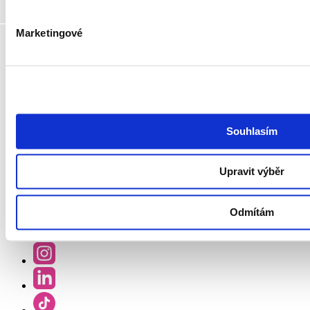
Podcast Redefining Recruitment
Politika ochrany osobních údajů a systému řízení bezpečnosti
informací společnosti GoodCall
Marketingové
Zásady zpracování osobních údajů
Všeobecné obchodní podmínky
Pravidla soutěží
Whistleblowing
Prohlášení o přístupnosti
Hledám práci
Souhlasím
Najděte si práci
Pracujte v GoodCallu
Watchdog
Upravit výběr
ITjede.cz
Sledujte nás
Odmítám