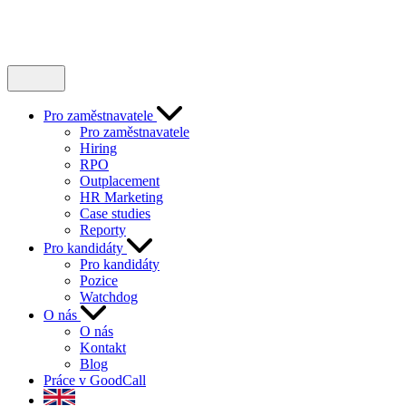
Pro zaměstnavatele
Pro zaměstnavatele
Hiring
RPO
Outplacement
HR Marketing
Case studies
Reporty
Pro kandidáty
Pro kandidáty
Pozice
Watchdog
O nás
O nás
Kontakt
Blog
Práce v GoodCall