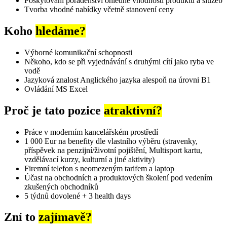
Poskytování poradenství ohledně vhodnosti produktů a služeb
Tvorba vhodné nabídky včetně stanovení ceny
Koho
hledáme?
Výborné komunikační schopnosti
Někoho, kdo se při vyjednávání s druhými cítí jako ryba ve
vodě
Jazyková znalost Anglického jazyka alespoň na úrovni B1
Ovládání MS Excel
Proč je tato pozice
atraktivní?
Práce v moderním kancelářském prostředí
1 000 Eur na benefity dle vlastního výběru (stravenky,
příspěvek na penzijní/životní pojištění, Multisport kartu,
vzdělávací kurzy, kulturní a jiné aktivity)
Firemní telefon s neomezeným tarifem a laptop
Účast na obchodních a produktových školení pod vedením
zkušených obchodníků
5 týdnů dovolené + 3 health days
Zní to
zajímavě?