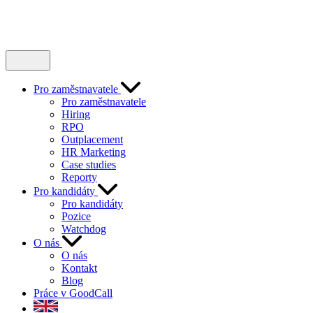
Pro zaměstnavatele
Pro zaměstnavatele
Hiring
RPO
Outplacement
HR Marketing
Case studies
Reporty
Pro kandidáty
Pro kandidáty
Pozice
Watchdog
O nás
O nás
Kontakt
Blog
Práce v GoodCall