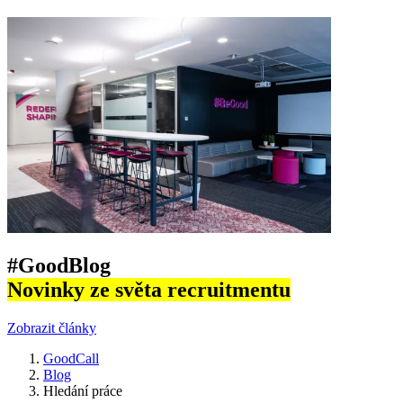
#GoodBlog
Novinky ze světa recruitmentu
Zobrazit články
GoodCall
Blog
Hledání práce