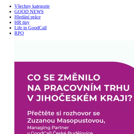
Všechny kategorie
GOOD NEWS
Hledání práce
HR tipy
Life in GoodCall
RPO