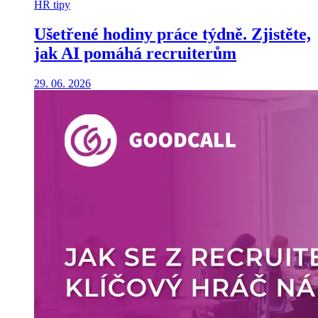
HR tipy
Ušetřené hodiny práce týdně. Zjistěte,
jak AI pomáhá recruiterům
29. 06. 2026