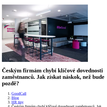
Českým firmám chybí klíčové dovednosti
zaměstnanců. Jak získat náskok, než bude
pozdě?
GoodCall
Blog
HR tipy
Českým firmám chybí klíčové dovednosti zaměstnanců. Jak