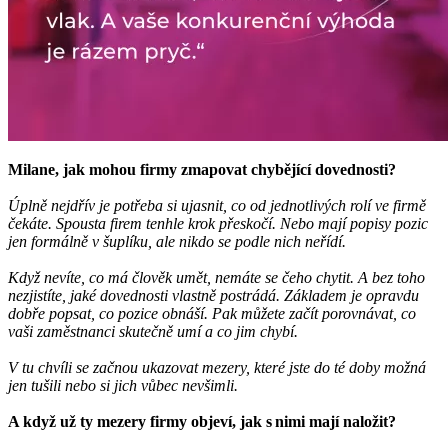
Milane, jak mohou firmy zmapovat chybějící dovednosti?
Úplně nejdřív je potřeba si ujasnit, co od jednotlivých rolí ve firmě
čekáte. Spousta firem tenhle krok přeskočí. Nebo mají popisy pozic
jen formálně v šuplíku, ale nikdo se podle nich neřídí.
Když nevíte, co má člověk umět, nemáte se čeho chytit. A bez toho
nezjistíte, jaké dovednosti vlastně postrádá. Základem je opravdu
dobře popsat, co pozice obnáší. Pak můžete začít porovnávat, co
vaši zaměstnanci skutečně umí a co jim chybí.
V tu chvíli se začnou ukazovat mezery, které jste do té doby možná
jen tušili nebo si jich vůbec nevšimli.
A když už ty mezery firmy objeví, jak s nimi mají naložit?