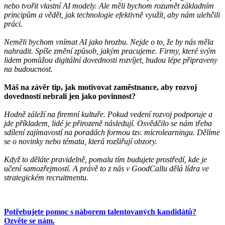
nebo tvořit vlastní AI modely. Ale měli bychom rozumět základním
principům a vědět, jak technologie efektivně využít, aby nám ulehčili
práci.
Neměli bychom vnímat AI jako hrozbu. Nejde o to, že by nás měla
nahradit. Spíše změní způsob, jakým pracujeme. Firmy, které svým
lidem pomůžou digitální dovednosti rozvíjet, budou lépe připraveny
na budoucnost.
Máš na závěr tip, jak motivovat zaměstnance, aby rozvoj
dovedností nebrali jen jako povinnost?
Hodně záleží na firemní kultuře. Pokud vedení rozvoj podporuje a
jde příkladem, lidé je přirozeně následují. Osvědčilo se nám třeba
sdílení zajímavostí na poradách formou tzv. microlearningu. Dělíme
se o novinky nebo témata, která rozšiřují obzory.
Když to děláte pravidelně, pomalu tím budujete prostředí, kde je
učení samozřejmostí. A právě to z nás v GoodCallu dělá lídra ve
strategickém recruitmentu.
Potřebujete pomoc s náborem talentovaných kandidátů?
Ozvěte se nám.