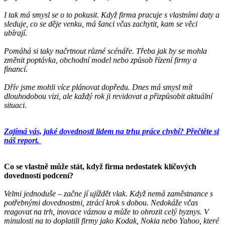
I tak má smysl se o to pokusit. Když firma pracuje s vlastními daty a
sleduje, co se děje venku, má šanci včas zachytit, kam se věci
ubírají.
Pomáhá si taky načrtnout různé scénáře. Třeba jak by se mohla
změnit poptávka, obchodní model nebo způsob řízení firmy a
financí.
Dřív jsme mohli více plánovat dopředu. Dnes má smysl mít
dlouhodobou vizi, ale každý rok ji revidovat a přizpůsobit aktuální
situaci.
Zajímá vás, jaké dovednosti lidem na trhu práce chybí? Přečtěte si
náš report.
Co se vlastně může stát, když firma nedostatek klíčových
dovedností podcení?
Velmi jednoduše – začne jí ujíždět vlak. Když nemá zaměstnance s
potřebnými dovednostmi, ztrácí krok s dobou. Nedokáže včas
reagovat na trh, inovace váznou a může to ohrozit celý byznys. V
minulosti na to doplatili firmy jako Kodak, Nokia nebo Yahoo, které