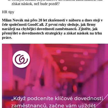
získat náskok, než bude pozdě?
HR tipy
Milan Novák má přes 20 let zkušeností v náboru a dnes stojí v
čele společnosti GoodCall. Z první ruky sleduje, jak firmy
narážejí na chybějící dovednosti zaměstnanců. Zjistěte, jak
přemýšlet o dovednostech strategicky a získat náskok na trhu
práce.