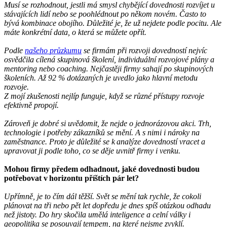
Musí se rozhodnout, jestli má smysl chybějící dovednosti rozvíjet u
stávajících lidí nebo se poohlédnout po někom novém. Často to
bývá kombinace obojího. Důležité je, že už nejdete podle pocitu. Ale
máte konkrétní data, o která se můžete opřít.
Podle
našeho průzkumu
se firmám při rozvoji dovedností nejvíc
osvědčila cílená skupinová školení, individuální rozvojové plány a
mentoring nebo coaching. Nejčastěji firmy sahají po skupinových
školeních. Až 92 % dotázaných je uvedlo jako hlavní metodu
rozvoje.
Z mojí zkušenosti nejlíp funguje, když se různé přístupy rozvoje
efektivně propojí.
Zároveň je dobré si uvědomit, že nejde o jednorázovou akci. Trh,
technologie i potřeby zákazníků se mění. A s nimi i nároky na
zaměstnance. Proto je důležité se k analýze dovedností vracet a
upravovat ji podle toho, co se děje uvnitř firmy i venku.
Mohou firmy předem odhadnout, jaké dovednosti budou
potřebovat v horizontu příštích pár let?
Upřímně, je to čím dál těžší. Svět se mění tak rychle, že cokoli
plánovat na tři nebo pět let dopředu je dnes spíš otázkou odhadu
než jistoty. Do hry skočila umělá inteligence a celní války i
geopolitika se posouvají tempem, na které nejsme zvyklí.