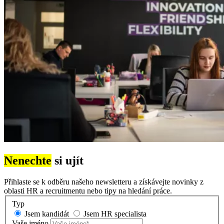
Nenechte
si ujít
Přihlaste se k odběru našeho newsletteru a získávejte novinky z
oblasti HR a recruitmentu nebo tipy na hledání práce.
Typ
Jsem kandidát
Jsem HR specialista
Vaše jméno