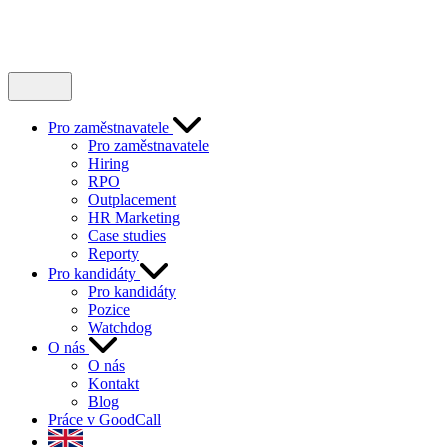
Pro zaměstnavatele
Pro zaměstnavatele
Hiring
RPO
Outplacement
HR Marketing
Case studies
Reporty
Pro kandidáty
Pro kandidáty
Pozice
Watchdog
O nás
O nás
Kontakt
Blog
Práce v GoodCall