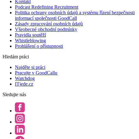
Kontakt
Podcast Redefining Recruitment
Politika ochrany osobních údajů a systému řízení bezpečnosti
informací společnosti GoodCall
Zásady zpracování osobních údajů
Všeobecné obchodní podmínky
Pravidla soutěží
Whistleblowing
Prohlášení o přístupnosti
Hledám práci
Najděte si práci
Pracujte v GoodCallu
Watchdog
ITjede.cz
Sledujte nás