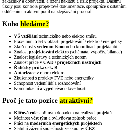
zákazníky a dodavateli, a řízení nákladů a rizik projektů. Dalšími
úkoly jsou kontrola projektové dokumentace, spolupráce s ostatními
odděleními a aktivní podíl na zlepšování procesů.
Koho
hledáme?
VŠ vzdělání
technického nebo elektro směru
Praxe min.
5 let
v oblasti projektování / elektro / energetiky
Zkušenost s
vedením týmu
nebo koordinací projektantů
Znalost
projektování elektro
(schémata, výpočty, bilance)
Znalost legislativy a technických norem
Znalost práce v
CAD / projekčních nástrojích
Řidičský průkaz sk. B
Autorizace
v oboru elektro
Zkušenosti s projekty FVE nebo energetiky
Schopnost vedení lidí a rozhodování
Komunikační a vyjednávací dovednosti
Proč je tato pozice
atraktivní?
Klíčová role
s přímým dopadem na realizaci projektů
Možnost
vést tým
a ovlivňovat způsob práce
Práci na
moderních energetických projektech
Stabilní zázemí společnosti ze skupiny
ČEZ