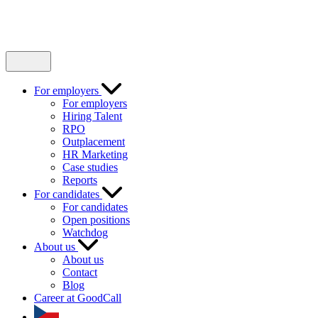
For employers
For employers
Hiring Talent
RPO
Outplacement
HR Marketing
Case studies
Reports
For candidates
For candidates
Open positions
Watchdog
About us
About us
Contact
Blog
Career at GoodCall