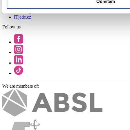
Find a job
Odmítám
Work at GoodCall
Watchdog
ITjede.cz
Follow us
We are members of: