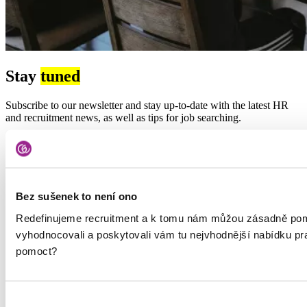
Stay
tuned
Subscribe to our newsletter and stay up-to-date with the latest HR
and recruitment news, as well as tips for job searching.
Type
Job search tips
HR & recruitment news
Your name
Your surname
Bez sušenek to není ono
Email
Redefinujeme recruitment a k tomu nám můžou zásadně pom
vyhodnocovali a poskytovali vám tu nejvhodnější nabídku p
pomoct?
We will process your personal data in accordance with our
personal data privacy policy
. We are joint controllers together
with other
companies
.
Výběr