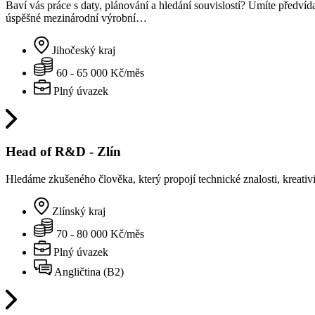
Baví vás práce s daty, plánování a hledání souvislostí? Umíte před
úspěšné mezinárodní výrobní…
Jihočeský kraj
60 - 65 000 Kč/měs
Plný úvazek
Head of R&D - Zlín
Hledáme zkušeného člověka, který propojí technické znalosti, kreati
Zlínský kraj
70 - 80 000 Kč/měs
Plný úvazek
Angličtina (B2)