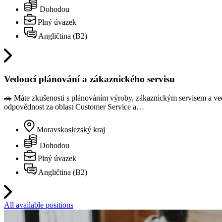
Dohodou
Plný úvazek
Angličtina (B2)
Vedoucí plánování a zákaznického servisu
🚗 Máte zkušenosti s plánováním výroby, zákaznickým servisem a ve
odpovědnost za oblast Customer Service a…
Moravskoslezský kraj
Dohodou
Plný úvazek
Angličtina (B2)
All available positions