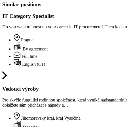
Similar positions
IT Category Specialist
Do you want to boost up your career in IT procurement? Then keep o
Prague
By agreement
Full time
English (C1)
Vedoucí výroby
Pro skvěle fungující rodinnou společnost, která vyniká nadstandardní
dokážete sám přicházet s nápady a…
Jihomoravský kraj, kraj Vysočina