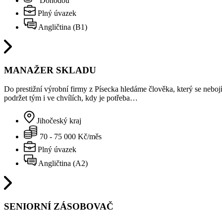
Dohodou
Plný úvazek
Angličtina (B1)
MANAŽER SKLADU
Do prestižní výrobní firmy z Písecka hledáme člověka, který se nebojí 
podržet tým i ve chvílích, kdy je potřeba…
Jihočeský kraj
70 - 75 000 Kč/měs
Plný úvazek
Angličtina (A2)
SENIORNÍ ZÁSOBOVAČ