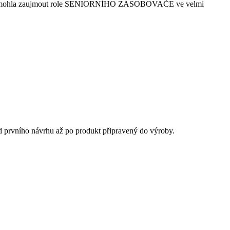
ak by vás mohla zaujmout role SENIORNÍHO ZÁSOBOVAČE ve velmi
od prvního návrhu až po produkt připravený do výroby.