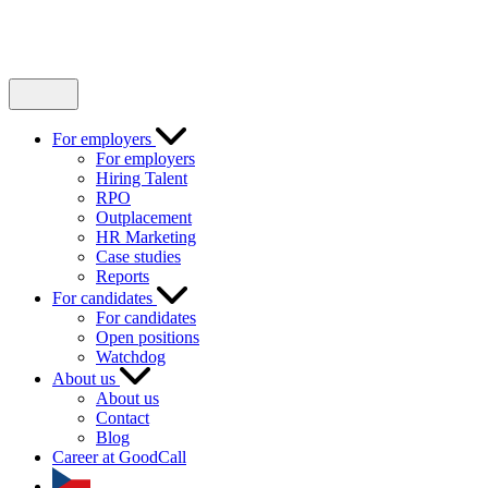
For employers
For employers
Hiring Talent
RPO
Outplacement
HR Marketing
Case studies
Reports
For candidates
For candidates
Open positions
Watchdog
About us
About us
Contact
Blog
Career at GoodCall