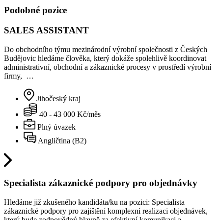
Podobné pozice
SALES ASSISTANT
Do obchodního týmu mezinárodní výrobní společnosti z Českých
Budějovic hledáme člověka, který dokáže spolehlivě koordinovat
administrativní, obchodní a zákaznické procesy v prostředí výrobní
firmy, …
Jihočeský kraj
40 - 43 000 Kč/měs
Plný úvazek
Angličtina (B2)
Specialista zákaznické podpory pro objednávky
Hledáme již zkušeného kandidáta/ku na pozici: Specialista
zákaznické podpory pro zajištění komplexní realizaci objednávek,
který bude zodpovědný hlavně za efektivní komunikaci a…