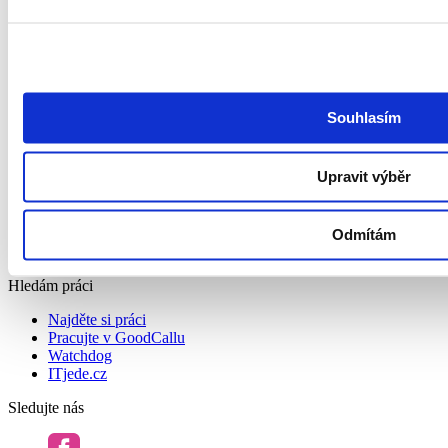
Outplacement
HR Marketing
O společnosti
O nás
Kontakt
Souhlasím
Podcast Redefining Recruitment
Politika ochrany osobních údajů a systému řízení bezpečnosti
informací společnosti GoodCall
Upravit výběr
Zásady zpracování osobních údajů
Všeobecné obchodní podmínky
Pravidla soutěží
Whistleblowing
Odmítám
Prohlášení o přístupnosti
Hledám práci
Najděte si práci
Pracujte v GoodCallu
Watchdog
ITjede.cz
Sledujte nás