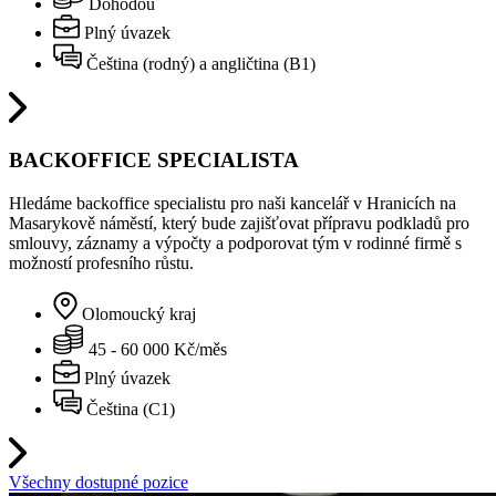
Dohodou
Plný úvazek
Čeština (rodný) a angličtina (B1)
BACKOFFICE SPECIALISTA
Hledáme backoffice specialistu pro naši kancelář v Hranicích na
Masarykově náměstí, který bude zajišťovat přípravu podkladů pro
smlouvy, záznamy a výpočty a podporovat tým v rodinné firmě s
možností profesního růstu.
Olomoucký kraj
45 - 60 000 Kč/měs
Plný úvazek
Čeština (C1)
Všechny dostupné pozice