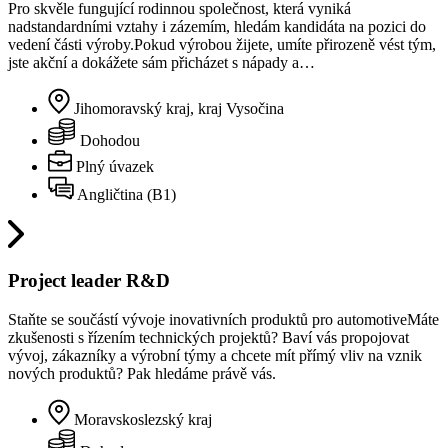
Pro skvěle fungující rodinnou společnost, která vyniká
nadstandardními vztahy i zázemím, hledám kandidáta na pozici do
vedení části výroby.Pokud výrobou žijete, umíte přirozeně vést tým,
jste akční a dokážete sám přicházet s nápady a…
Jihomoravský kraj, kraj Vysočina
Dohodou
Plný úvazek
Angličtina (B1)
Project leader R&D
Staňte se součástí vývoje inovativních produktů pro automotiveMáte
zkušenosti s řízením technických projektů? Baví vás propojovat
vývoj, zákazníky a výrobní týmy a chcete mít přímý vliv na vznik
nových produktů? Pak hledáme právě vás.
Moravskoslezský kraj