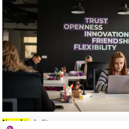
Nenechte
si ujít