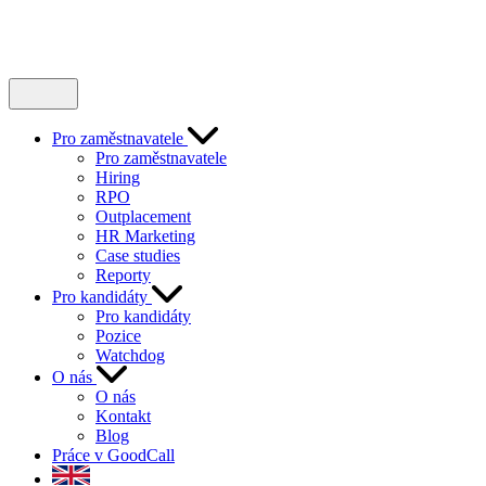
Pro zaměstnavatele
Pro zaměstnavatele
Hiring
RPO
Outplacement
HR Marketing
Case studies
Reporty
Pro kandidáty
Pro kandidáty
Pozice
Watchdog
O nás
O nás
Kontakt
Blog
Práce v GoodCall