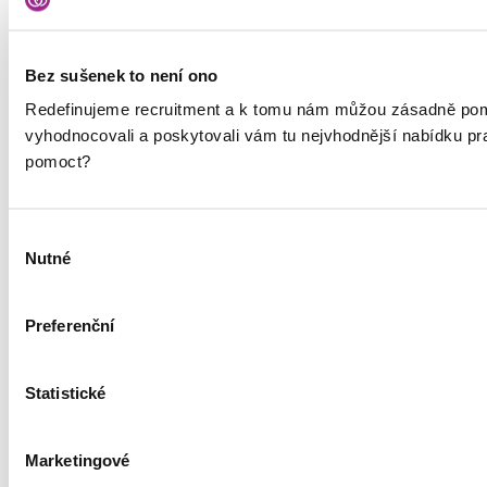
Přihlaste se k odběru našeho newsletteru a získávejte novinky z
oblasti HR a recruitmentu nebo tipy na hledání práce.
Typ
Bez sušenek to není ono
Jsem kandidát
Jsem HR specialista
Redefinujeme recruitment a k tomu nám můžou zásadně pom
Vaše jméno
Vaše příjmení
vyhodnocovali a poskytovali vám tu nejvhodnější nabídku p
E-mail
pomoct?
Výběr
Vaše osobní údaje budeme zpracovávat podle
zásad zpracování
Nutné
osobních údajů
. Jsme společnými správci s dalšími
souhlasu
společnostmi
Preferenční
Statistické
Služby
Nábor talentů
Marketingové
RPO