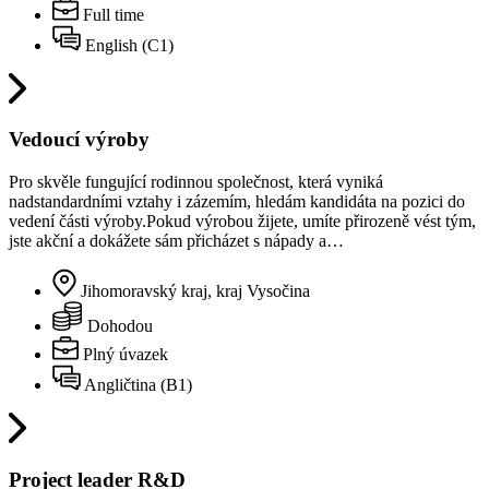
Full time
English (C1)
Vedoucí výroby
Pro skvěle fungující rodinnou společnost, která vyniká
nadstandardními vztahy i zázemím, hledám kandidáta na pozici do
vedení části výroby.Pokud výrobou žijete, umíte přirozeně vést tým,
jste akční a dokážete sám přicházet s nápady a…
Jihomoravský kraj, kraj Vysočina
Dohodou
Plný úvazek
Angličtina (B1)
Project leader R&D