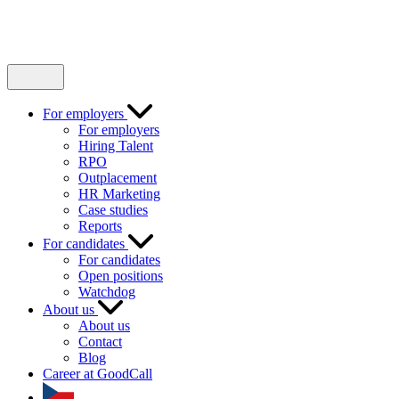
For employers
For employers
Hiring Talent
RPO
Outplacement
HR Marketing
Case studies
Reports
For candidates
For candidates
Open positions
Watchdog
About us
About us
Contact
Blog
Career at GoodCall