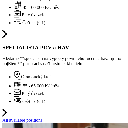
45 - 60 000 Kč/měs
Plný úvazek
Čeština (C1)
SPECIALISTA POV a HAV
Hledáme **specialistu na výpočty povinného ručení a havarijního
pojištění** pro práci s naší rostoucí klientelou.
Olomoucký kraj
55 - 65 000 Kč/měs
Plný úvazek
Čeština (C1)
All available positions