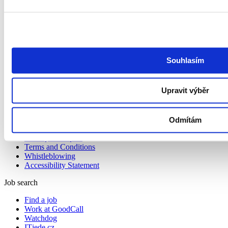
Services
Hiring Talent
RPO
Outplacement
HR Marketing
Souhlasím
About us
Upravit výběr
About us
Contact
Podcast Redefining Recruitment
Privacy Policy and GoodCall’s Information Security
Odmítám
Management System
Privacy Principles
Terms and Conditions
Whistleblowing
Accessibility Statement
Job search
Find a job
Work at GoodCall
Watchdog
ITjede.cz