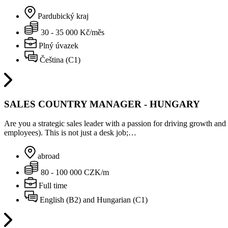
Pardubický kraj
30 - 35 000 Kč/měs
Plný úvazek
Čeština (C1)
SALES COUNTRY MANAGER - HUNGARY
Are you a strategic sales leader with a passion for driving growth an
employees). This is not just a desk job;…
abroad
80 - 100 000 CZK/m
Full time
English (B2) and Hungarian (C1)