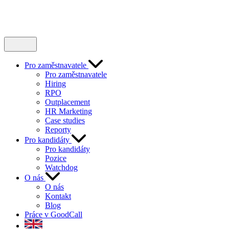
Pro zaměstnavatele
Pro zaměstnavatele
Hiring
RPO
Outplacement
HR Marketing
Case studies
Reporty
Pro kandidáty
Pro kandidáty
Pozice
Watchdog
O nás
O nás
Kontakt
Blog
Práce v GoodCall