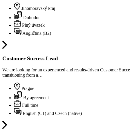
Jihomoravský kraj
Dohodou
Plný úvazek
Angličtina (B2)
Customer Success Lead
We are looking for an experienced and results-driven Customer Success 
transitioning from a…
Prague
By agreement
Full time
English (C1) and Czech (native)