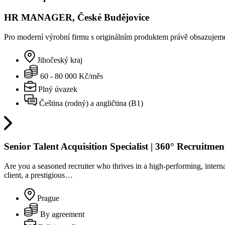
HR MANAGER, České Budějovice
Pro moderní výrobní firmu s originálním produktem právě obsazujeme 
Jihočeský kraj
60 - 80 000 Kč/měs
Plný úvazek
Čeština (rodný) a angličtina (B1)
Senior Talent Acquisition Specialist | 360° Recruitm
Are you a seasoned recruiter who thrives in a high-performing, inter
client, a prestigious…
Prague
By agreement