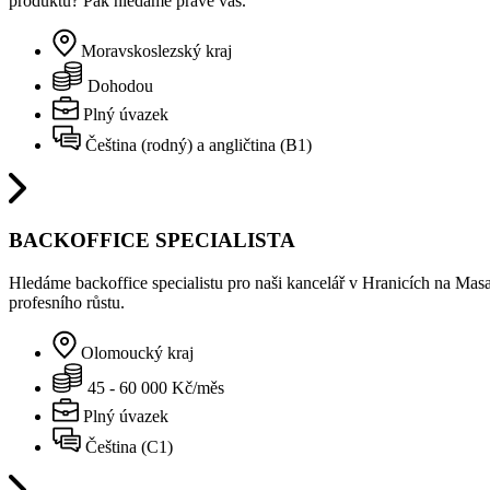
produktů? Pak hledáme právě vás.
Moravskoslezský kraj
Dohodou
Plný úvazek
Čeština (rodný) a angličtina (B1)
BACKOFFICE SPECIALISTA
Hledáme backoffice specialistu pro naši kancelář v Hranicích na Mas
profesního růstu.
Olomoucký kraj
45 - 60 000 Kč/měs
Plný úvazek
Čeština (C1)