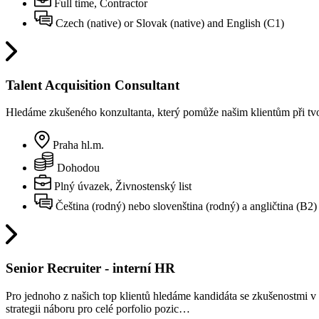
Full time, Contractor
Czech (native) or Slovak (native) and English (C1)
Talent Acquisition Consultant
Hledáme zkušeného konzultanta, který pomůže našim klientům při tvorb
Praha hl.m.
Dohodou
Plný úvazek, Živnostenský list
Čeština (rodný) nebo slovenština (rodný) a angličtina (B2)
Senior Recruiter - interní HR
Pro jednoho z našich top klientů hledáme kandidáta se zkušenostmi v o
strategii náboru pro celé porfolio pozic…