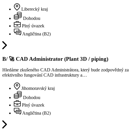
Liberecký kraj
Dohodou
Plný úvazek
Angličtina (B2)
B/ 🚀 CAD Administrator (Plant 3D / piping)
Hledáme zkušeného CAD Administrátora, který bude zodpovědný za sp
efektivního fungování CAD infrastruktury a…
Jihomoravský kraj
Dohodou
Plný úvazek
Angličtina (B2)