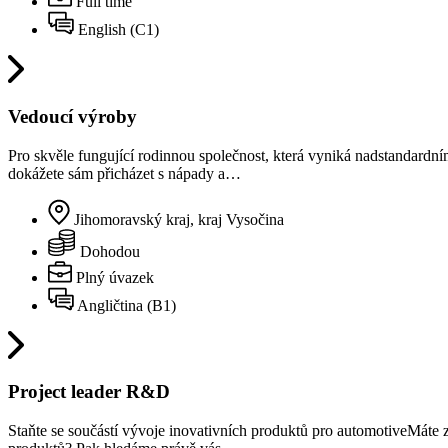
Full time
English (C1)
Vedoucí výroby
Pro skvěle fungující rodinnou společnost, která vyniká nadstandardní
dokážete sám přicházet s nápady a…
Jihomoravský kraj, kraj Vysočina
Dohodou
Plný úvazek
Angličtina (B1)
Project leader R&D
Staňte se součástí vývoje inovativních produktů pro automotiveMáte 