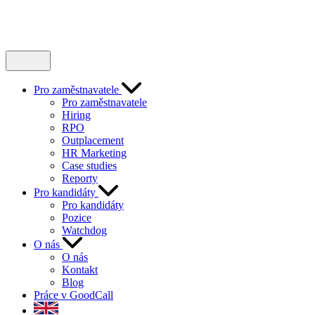
Pro zaměstnavatele
Pro zaměstnavatele
Hiring
RPO
Outplacement
HR Marketing
Case studies
Reporty
Pro kandidáty
Pro kandidáty
Pozice
Watchdog
O nás
O nás
Kontakt
Blog
Práce v GoodCall