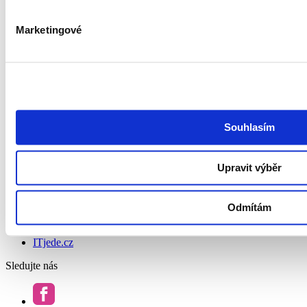
HR Marketing
O společnosti
Marketingové
O nás
Kontakt
Podcast Redefining Recruitment
Politika ochrany osobních údajů a systému řízení bezpečnosti
informací společnosti GoodCall
Zásady zpracování osobních údajů
Všeobecné obchodní podmínky
Souhlasím
Pravidla soutěží
Whistleblowing
Prohlášení o přístupnosti
Upravit výběr
Hledám práci
Najděte si práci
Odmítám
Pracujte v GoodCallu
Watchdog
ITjede.cz
Sledujte nás