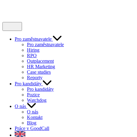
Pro zaměstnavatele
Pro zaměstnavatele
Hiring
RPO
Outplacement
HR Marketing
Case studies
Reporty
Pro kandidáty
Pro kandidáty
Pozice
Watchdog
O nás
O nás
Kontakt
Blog
Práce v GoodCall