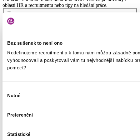
oblasti HR a recruitmentu nebo tipy na hledání práce.
Typ
Jsem kandidát
Jsem HR specialista
Vaše jméno
Vaše příjmení
E-mail
Bez sušenek to není ono
Redefinujeme recruitment a k tomu nám můžou zásadně pom
vyhodnocovali a poskytovali vám tu nejvhodnější nabídku p
Vaše osobní údaje budeme zpracovávat podle
zásad zpracování
pomoct?
osobních údajů
. Jsme společnými správci s dalšími
společnostmi
Výběr
Nutné
souhlasu
Služby
Preferenční
Nábor talentů
RPO
Statistické
Outplacement