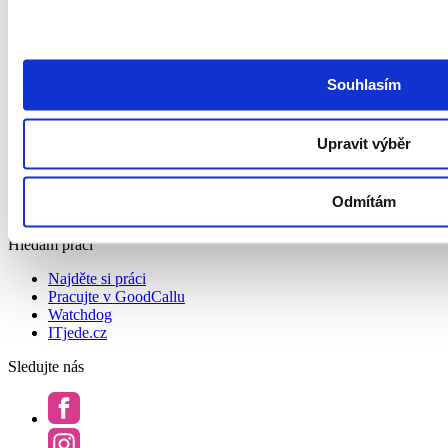
O společnosti
O nás
Kontakt
Podcast Redefining Recruitment
Souhlasím
Politika ochrany osobních údajů a systému řízení bezpečnosti
informací společnosti GoodCall
Zásady zpracování osobních údajů
Upravit výběr
Všeobecné obchodní podmínky
Pravidla soutěží
Whistleblowing
Odmítám
Prohlášení o přístupnosti
Hledám práci
Najděte si práci
Pracujte v GoodCallu
Watchdog
ITjede.cz
Sledujte nás