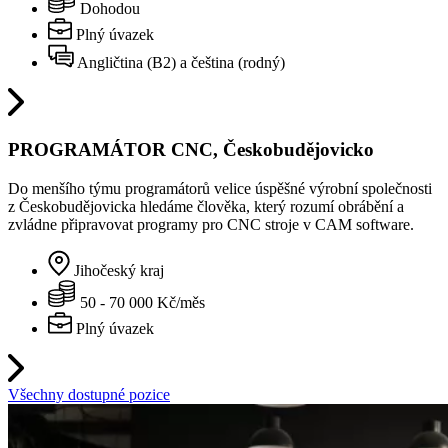
Dohodou
Plný úvazek
Angličtina (B2) a čeština (rodný)
PROGRAMÁTOR CNC, Českobudějovicko
Do menšího týmu programátorů velice úspěšné výrobní společnosti
z Českobudějovicka hledáme člověka, který rozumí obrábění a
zvládne připravovat programy pro CNC stroje v CAM software.
Jihočeský kraj
50 - 70 000 Kč/měs
Plný úvazek
Všechny dostupné pozice