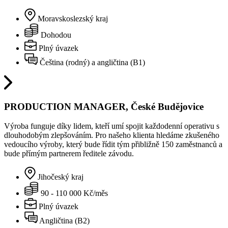
Moravskoslezský kraj
Dohodou
Plný úvazek
Čeština (rodný) a angličtina (B1)
PRODUCTION MANAGER, České Budějovice
Výroba funguje díky lidem, kteří umí spojit každodenní operativu s
dlouhodobým zlepšováním. Pro našeho klienta hledáme zkušeného
vedoucího výroby, který bude řídit tým přibližně 150 zaměstnanců a
bude přímým partnerem ředitele závodu.
Jihočeský kraj
90 - 110 000 Kč/měs
Plný úvazek
Angličtina (B2)