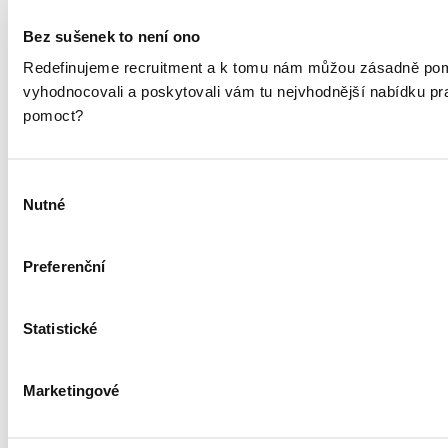
Typ
Bez sušenek to není ono
Jsem kandidát
Jsem HR specialista
Vaše jméno
Redefinujeme recruitment a k tomu nám můžou zásadně pom
Vaše příjmení
vyhodnocovali a poskytovali vám tu nejvhodnější nabídku p
E-mail
pomoct?
Vaše osobní údaje budeme zpracovávat podle
zásad zpracování
Výběr
osobních údajů
. Jsme společnými správci s dalšími
Nutné
souhlasu
společnostmi
Preferenční
Statistické
Služby
Nábor talentů
Marketingové
RPO
Outplacement
HR Marketing