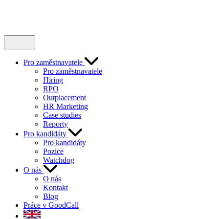
Pro zaměstnavatele
Pro zaměstnavatele
Hiring
RPO
Outplacement
HR Marketing
Case studies
Reporty
Pro kandidáty
Pro kandidáty
Pozice
Watchdog
O nás
O nás
Kontakt
Blog
Práce v GoodCall