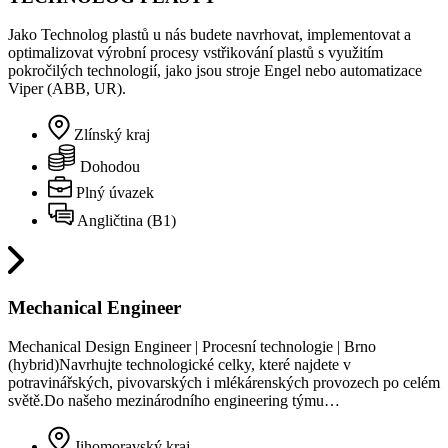
Jako Technolog plastů u nás budete navrhovat, implementovat a
optimalizovat výrobní procesy vstřikování plastů s využitím
pokročilých technologií, jako jsou stroje Engel nebo automatizace
Viper (ABB, UR).
Zlínský kraj
Dohodou
Plný úvazek
Angličtina (B1)
Mechanical Engineer
Mechanical Design Engineer | Procesní technologie | Brno
(hybrid)Navrhujte technologické celky, které najdete v
potravinářských, pivovarských i mlékárenských provozech po celém
světě.Do našeho mezinárodního engineering týmu…
Jihomoravský kraj