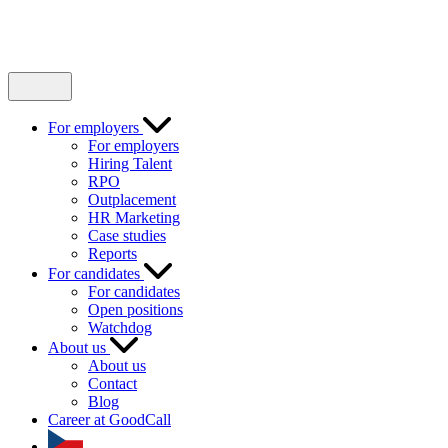
For employers
For employers
Hiring Talent
RPO
Outplacement
HR Marketing
Case studies
Reports
For candidates
For candidates
Open positions
Watchdog
About us
About us
Contact
Blog
Career at GoodCall