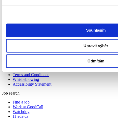
Services
Hiring Talent
RPO
Outplacement
HR Marketing
Souhlasím
About us
Upravit výběr
About us
Contact
Podcast Redefining Recruitment
Privacy Policy and GoodCall’s Information Security
Odmítám
Management System
Privacy Principles
Terms and Conditions
Whistleblowing
Accessibility Statement
Job search
Find a job
Work at GoodCall
Watchdog
ITjede.cz