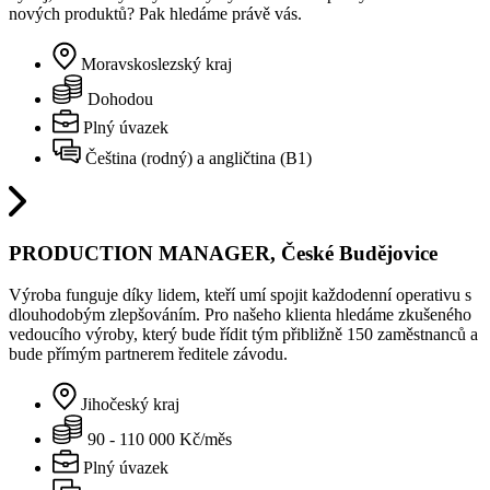
nových produktů? Pak hledáme právě vás.
Moravskoslezský kraj
Dohodou
Plný úvazek
Čeština (rodný) a angličtina (B1)
PRODUCTION MANAGER, České Budějovice
Výroba funguje díky lidem, kteří umí spojit každodenní operativu s
dlouhodobým zlepšováním. Pro našeho klienta hledáme zkušeného
vedoucího výroby, který bude řídit tým přibližně 150 zaměstnanců a
bude přímým partnerem ředitele závodu.
Jihočeský kraj
90 - 110 000 Kč/měs
Plný úvazek