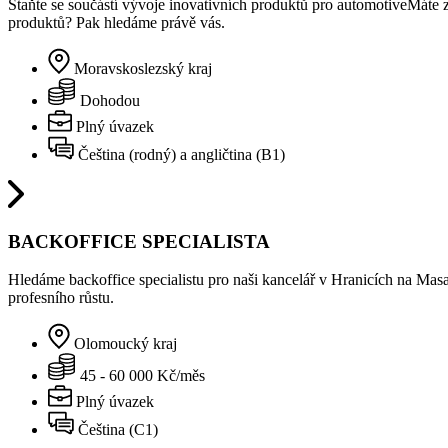
Staňte se součástí vývoje inovativních produktů pro automotiveMáte 
produktů? Pak hledáme právě vás.
Moravskoslezský kraj
Dohodou
Plný úvazek
Čeština (rodný) a angličtina (B1)
BACKOFFICE SPECIALISTA
Hledáme backoffice specialistu pro naši kancelář v Hranicích na Mas
profesního růstu.
Olomoucký kraj
45 - 60 000 Kč/měs
Plný úvazek
Čeština (C1)