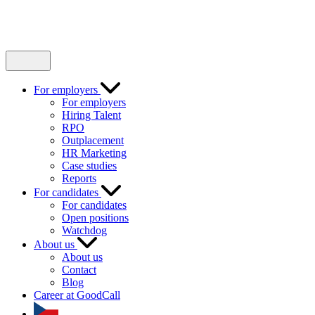
For employers
For employers
Hiring Talent
RPO
Outplacement
HR Marketing
Case studies
Reports
For candidates
For candidates
Open positions
Watchdog
About us
About us
Contact
Blog
Career at GoodCall