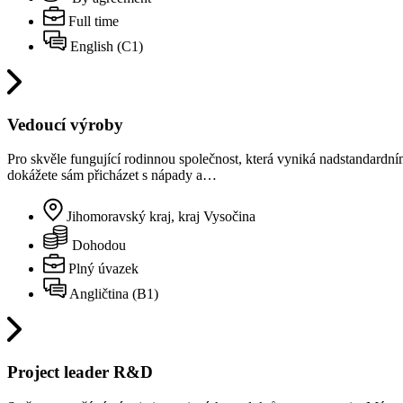
Full time
English (C1)
Vedoucí výroby
Pro skvěle fungující rodinnou společnost, která vyniká nadstandardní
dokážete sám přicházet s nápady a…
Jihomoravský kraj, kraj Vysočina
Dohodou
Plný úvazek
Angličtina (B1)
Project leader R&D