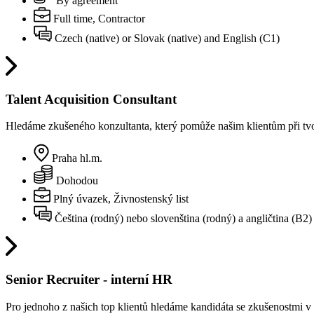
By agreement
Full time, Contractor
Czech (native) or Slovak (native) and English (C1)
Talent Acquisition Consultant
Hledáme zkušeného konzultanta, který pomůže našim klientům při tvorb
Praha hl.m.
Dohodou
Plný úvazek, Živnostenský list
Čeština (rodný) nebo slovenština (rodný) a angličtina (B2)
Senior Recruiter - interní HR
Pro jednoho z našich top klientů hledáme kandidáta se zkušenostmi v o