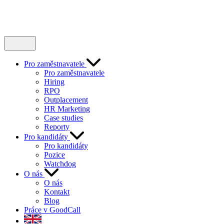
Pro zaměstnavatele
Pro zaměstnavatele
Hiring
RPO
Outplacement
HR Marketing
Case studies
Reporty
Pro kandidáty
Pro kandidáty
Pozice
Watchdog
O nás
O nás
Kontakt
Blog
Práce v GoodCall