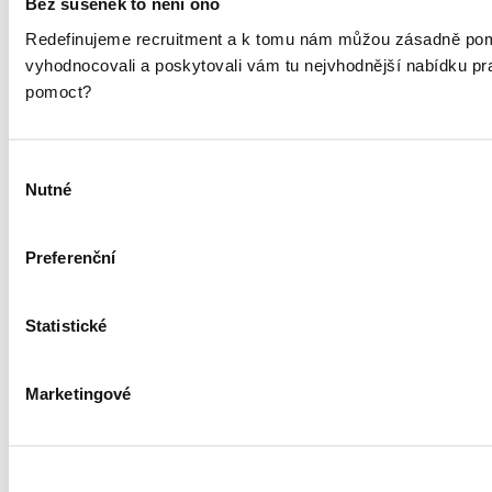
Jsem kandidát
Jsem HR specialista
Bez sušenek to není ono
Vaše jméno
Redefinujeme recruitment a k tomu nám můžou zásadně pom
Vaše příjmení
vyhodnocovali a poskytovali vám tu nejvhodnější nabídku p
E-mail
pomoct?
Vaše osobní údaje budeme zpracovávat podle
zásad zpracování
Výběr
osobních údajů
. Jsme společnými správci s dalšími
Nutné
společnostmi
souhlasu
Preferenční
Statistické
Služby
Nábor talentů
RPO
Marketingové
Outplacement
HR Marketing
O společnosti