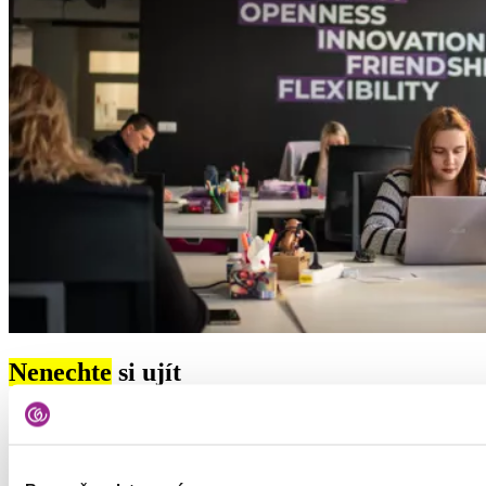
Nenechte
si ujít
Přihlaste se k odběru našeho newsletteru a získávejte novinky z
oblasti HR a recruitmentu nebo tipy na hledání práce.
Typ