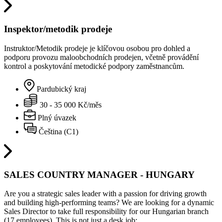
Inspektor/metodik prodeje
Instruktor/Metodik prodeje je klíčovou osobou pro dohled a
podporu provozu maloobchodních prodejen, včetně provádění
kontrol a poskytování metodické podpory zaměstnancům.
Pardubický kraj
30 - 35 000 Kč/měs
Plný úvazek
Čeština (C1)
SALES COUNTRY MANAGER - HUNGARY
Are you a strategic sales leader with a passion for driving growth
and building high-performing teams? We are looking for a dynamic
Sales Director to take full responsibility for our Hungarian branch
(17 employees). This is not just a desk job;…