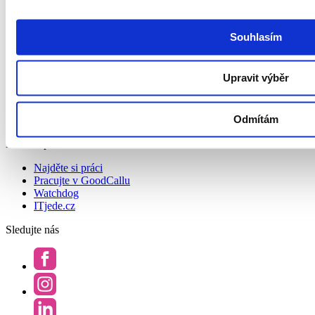
O nás
Kontakt
Podcast Redefining Recruitment
Souhlasím
Politika ochrany osobních údajů a systému řízení bezpečnosti
informací společnosti GoodCall
Zásady zpracování osobních údajů
Upravit výběr
Všeobecné obchodní podmínky
Pravidla soutěží
Whistleblowing
Odmítám
Prohlášení o přístupnosti
Hledám práci
Najděte si práci
Pracujte v GoodCallu
Watchdog
ITjede.cz
Sledujte nás