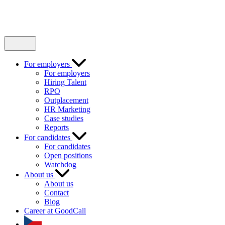
For employers
For employers
Hiring Talent
RPO
Outplacement
HR Marketing
Case studies
Reports
For candidates
For candidates
Open positions
Watchdog
About us
About us
Contact
Blog
Career at GoodCall