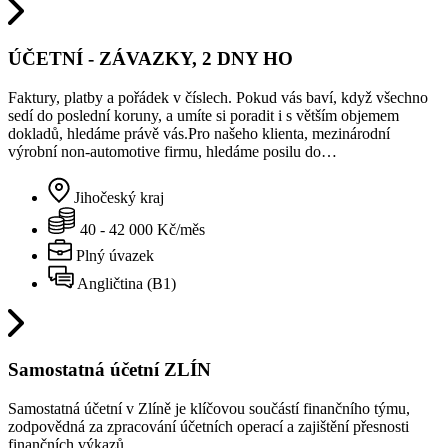
ÚČETNÍ - ZÁVAZKY, 2 DNY HO
Faktury, platby a pořádek v číslech. Pokud vás baví, když všechno
sedí do poslední koruny, a umíte si poradit i s větším objemem
dokladů, hledáme právě vás.Pro našeho klienta, mezinárodní
výrobní non-automotive firmu, hledáme posilu do…
Jihočeský kraj
40 - 42 000 Kč/měs
Plný úvazek
Angličtina (B1)
Samostatná účetní ZLÍN
Samostatná účetní v Zlíně je klíčovou součástí finančního týmu,
zodpovědná za zpracování účetních operací a zajištění přesnosti
finančních výkazů.