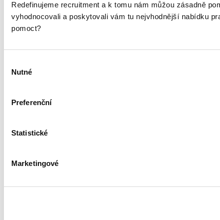
Redefinujeme recruitment a k tomu nám můžou zásadně pom
vyhodnocovali a poskytovali vám tu nejvhodnější nabídku p
Type
pomoct?
Job search tips
HR & recruitment news
Your name
Your surname
Email
Výběr
Nutné
souhlasu
We will process your personal data in accordance with our
Preferenční
personal data privacy policy
. We are joint controllers together
with other
companies
.
Statistické
Marketingové
Services
Hiring Talent
RPO
Outplacement
HR Marketing