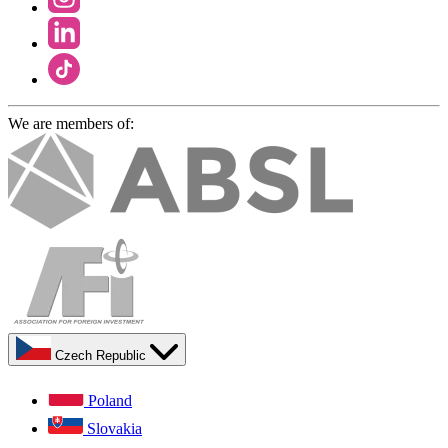
We are members of:
Czech Republic
Poland
Slovakia