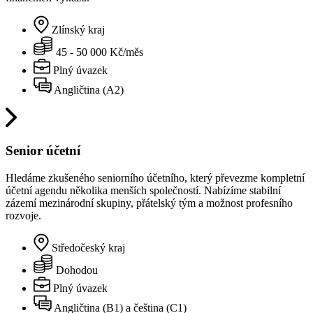
Zlínský kraj
45 - 50 000 Kč/měs
Plný úvazek
Angličtina (A2)
Senior účetní
Hledáme zkušeného seniorního účetního, který převezme kompletní
účetní agendu několika menších společností. Nabízíme stabilní
zázemí mezinárodní skupiny, přátelský tým a možnost profesního
rozvoje.
Středočeský kraj
Dohodou
Plný úvazek
Angličtina (B1) a čeština (C1)