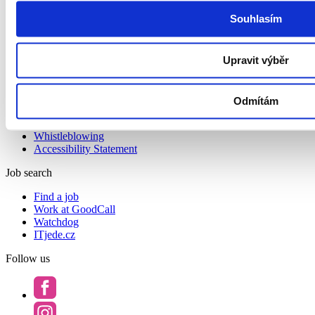
Souhlasím
About us
About us
Contact
Upravit výběr
Podcast Redefining Recruitment
Privacy Policy and GoodCall’s Information Security
Management System
Odmítám
Privacy Principles
Terms and Conditions
Whistleblowing
Accessibility Statement
Job search
Find a job
Work at GoodCall
Watchdog
ITjede.cz
Follow us