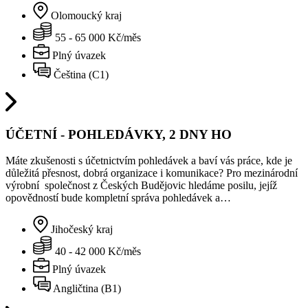
Olomoucký kraj
55 - 65 000 Kč/měs
Plný úvazek
Čeština (C1)
ÚČETNÍ - POHLEDÁVKY, 2 DNY HO
Máte zkušenosti s účetnictvím pohledávek a baví vás práce, kde je
důležitá přesnost, dobrá organizace i komunikace? Pro mezinárodní
výrobní společnost z Českých Budějovic hledáme posilu, jejíž
opovědností bude kompletní správa pohledávek a…
Jihočeský kraj
40 - 42 000 Kč/měs
Plný úvazek
Angličtina (B1)